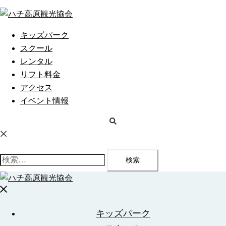
コ
ン
テ
キッズパーク
ン
スクール
ツ
レンタル
へ
リフト料金
ス
アクセス
キ
イベント情報
ッ
検
プ
索
検
索:
メ
ニ
キッズパーク
ュ