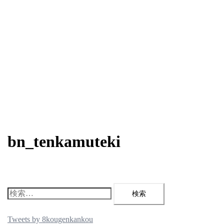
bn_tenkamuteki
検
索:
Tweets by 8kougenkankou