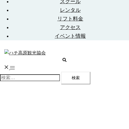
スクール
ー
を
レンタル
閉
リフト料金
じ
アクセス
る
イベント情報
検
索
ト
グ
検
ル
索:
メ
ニ
ュ
ー