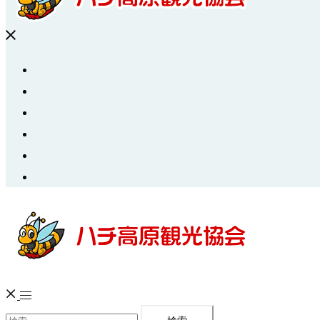
メ
ニ
ュ
ー
を
閉
じ
る
検
索
ト
検
グ