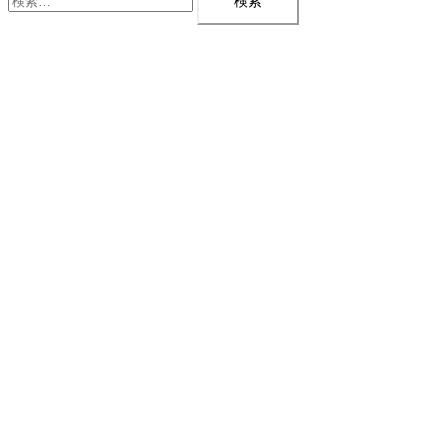
索:
ル
メ
ニ
ュ
ー