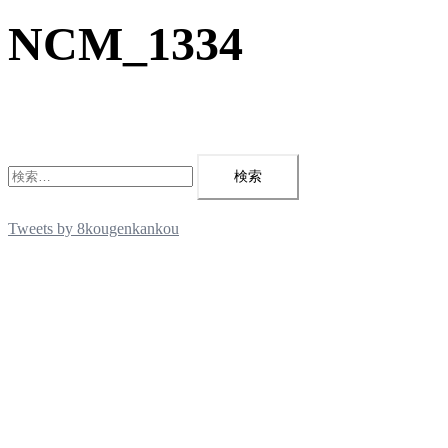
NCM_1334
検
索:
Tweets by 8kougenkankou